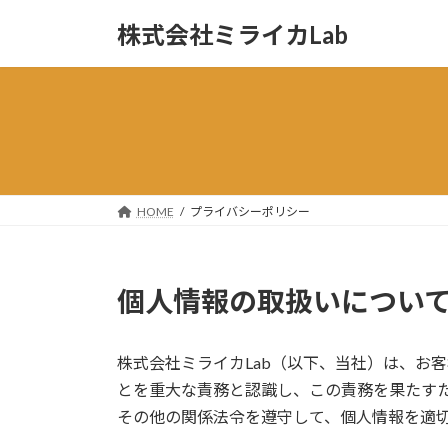
コ
ナ
株式会社ミライカLab
ン
ビ
テ
ゲ
ン
ー
ツ
シ
へ
ョ
ス
ン
キ
に
ッ
移
HOME
プライバシーポリシー
プ
動
個人情報の取扱いについ
株式会社ミライカLab（以下、当社）は、お
とを重大な責務と認識し、この責務を果たす
その他の関係法令を遵守して、個人情報を適