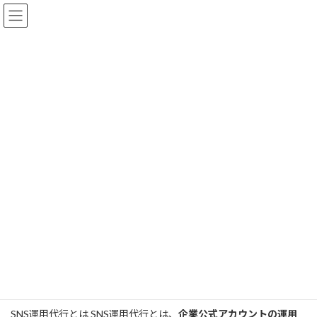
コ
ナ
株式会社ミライカLab
ン
ビ
テ
ゲ
ン
ー
ツ
シ
SNS運用代行
へ
ョ
ス
ン
キ
に
ッ
移
HOME
SNS運用代行
プ
動
SNS運用代行とは SNS運用代行とは、
企業公式アカウントの運用